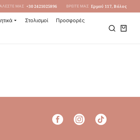
+30 2421025896
Ερμού 117, Βόλος
ΑΛΕΣΤΕ ΜΑΣ
ΒΡΕΙΤΕ ΜΑΣ
ητικά
Στολισμοί
Προσφορές