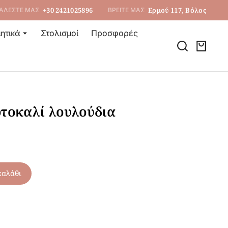
+30 2421025896
Ερμού 117, Βόλος
ΑΛΕΣΤΕ ΜΑΣ
ΒΡΕΙΤΕ ΜΑΣ
ητικά
Στολισμοί
Προσφορές
τοκαλί λουλούδια
καλάθι