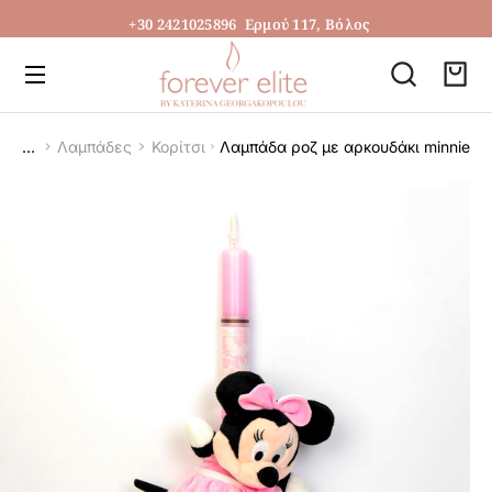
+30 2421025896
Ερμού 117, Βόλος
Λαμπάδες
Κορίτσι
Λαμπάδα ροζ με αρκουδάκι minnie
You are here: