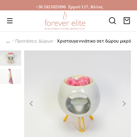
+30 2421025896
Ερμού 117, Βόλος
Προτάσεις Δώρων
Χριστουγεννιάτικο σετ δώρου μικρό
You are here: