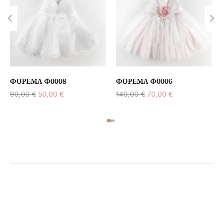
12 – 18 μηνών
18 – 24 μηνών
ΦΌΡΕΜΑ Φ0008
ΦΌΡΕΜΑ Φ0006
90,00
€
50,00
€
140,00
€
70,00
€