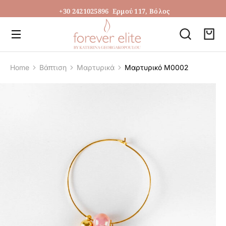
+30 2421025896
Ερμού 117, Βόλος
Home
Βάπτιση
Μαρτυρικά
Μαρτυρικό Μ0002
You are here: