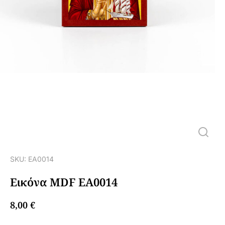
SKU: ΕΑ0014
Εικόνα MDF ΕΑ0014
8,00
€