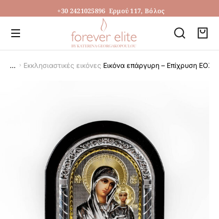
+30 2421025896
Ερμού 117, Βόλος
Εκκλησιαστικές εικόνες
Εικόνα επάργυρη – Επίχρυση ΕΟΧ0
You are here: