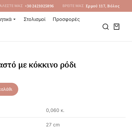
+30 2421025896
Ερμού 117, Βόλος
ΑΛΕΣΤΕ ΜΑΣ
ΒΡΕΙΤΕ ΜΑΣ
ητικά
Στολισμοί
Προσφορές
αστό με κόκκινο ρόδι
καλάθι
0,060 κ.
27 cm