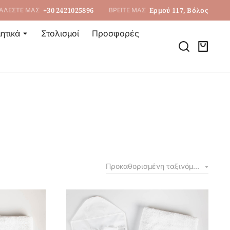
+30 2421025896
Ερμού 117, Βόλος
ΑΛΕΣΤΕ ΜΑΣ
ΒΡΕΙΤΕ ΜΑΣ
ητικά
Στολισμοί
Προσφορές