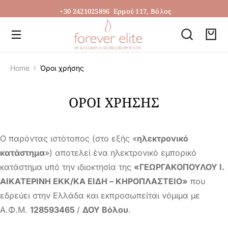
+30 2421025896
Ερμού 117, Βόλος
Home
Όροι χρήσης
You are here:
ΌΡΟΙ ΧΡΉΣΗΣ
Ο παρόντας ιστότοπος (στο εξής «
ηλεκτρονικό
κατάστημα
») αποτελεί ένα ηλεκτρονικό εμπορικό
κατάστημα υπό την ιδιοκτησία της
«ΓΕΩΡΓΑΚΟΠΟΥΛΟΥ Ι.
ΑΙΚΑΤΕΡΙΝΗ ΕΚΚ/ΚΑ ΕΙΔΗ – ΚΗΡΟΠΛΑΣΤΕΙΟ»
που
εδρεύει στην Ελλάδα και εκπροσωπείται νόμιμα με
Α.Φ.Μ.
128593465
/
ΔΟΥ Βόλου
.